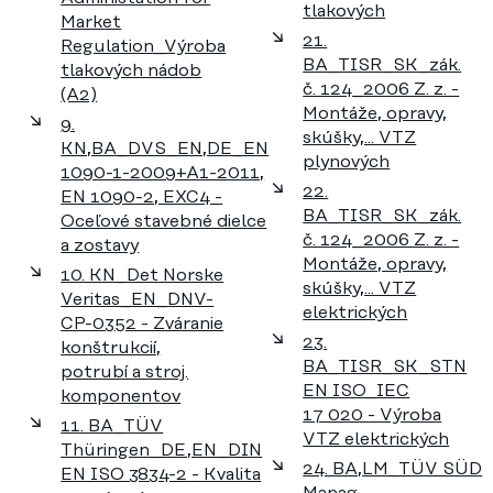
tlakových
Market
21.
Regulation_Výroba
BA_TISR_SK_zák.
tlakových nádob
č. 124_2006 Z. z. -
(A2)
Montáže, opravy,
9.
skúšky,... VTZ
KN,BA_DVS_EN,DE_EN
plynových
1090-1-2009+A1-2011,
22.
EN 1090-2, EXC4 -
BA_TISR_SK_zák.
Oceľové stavebné dielce
č. 124_2006 Z. z. -
a zostavy
Montáže, opravy,
10. KN_Det Norske
skúšky,... VTZ
Veritas_EN_DNV-
elektrických
CP-0352 - Zváranie
23.
konštrukcií,
BA_TISR_SK_STN
potrubí a stroj.
EN ISO_IEC
komponentov
17 020 - Výroba
11. BA_TÜV
VTZ elektrických
Thüringen_DE,EN_DIN
24. BA,LM_TÜV SÜD
EN ISO 3834-2 - Kvalita