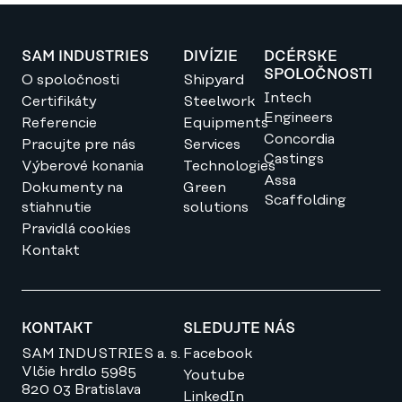
SAM INDUSTRIES
DIVÍZIE
DCÉRSKE
SPOLOČNOSTI
O spoločnosti
Shipyard
Intech
Certifikáty
Steelwork
Engineers
Referencie
Equipments
Concordia
Pracujte pre nás
Services
Castings
Výberové konania
Technologies
Assa
Dokumenty na
Green
Scaffolding
stiahnutie
solutions
Pravidlá cookies
Kontakt
KONTAKT
SLEDUJTE NÁS
SAM INDUSTRIES a. s.
Facebook
Vlčie hrdlo 5985
Youtube
820 03 Bratislava
LinkedIn