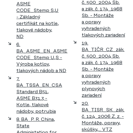
č. 500_2004 Sb.
ASME
a zák. č. 174_1968
CODE_Stemp S,U
Sb. - Montáže
- Základný
a opravy
certifikát na kotle,
vyhradených
tlakové nádoby,
tlakových zariadení
ND
19.
6.
BA_TIČR_CZ_zák.
BA_ASME_EN_ASME
č. 500_2004 Sb.
CODE_Stemp U,S -
a zák. č. 174_1968
Výroba kotlov,
Sb. - Montáže
tlakových nádob a ND
a opravy
7.
vyhradených
BA_TSSA_EN_CSA
plynových
Standard B51,
zariadení
ASME B31.3 -
20.
Kotle, tlakové
BA_TISR_SK_zák.
nádoby, potrubia
č. 124_2006 Z. z. -
8. BA_P. R. China,
Montáže, opravy,
State
skúšky,... VTZ
Administation for