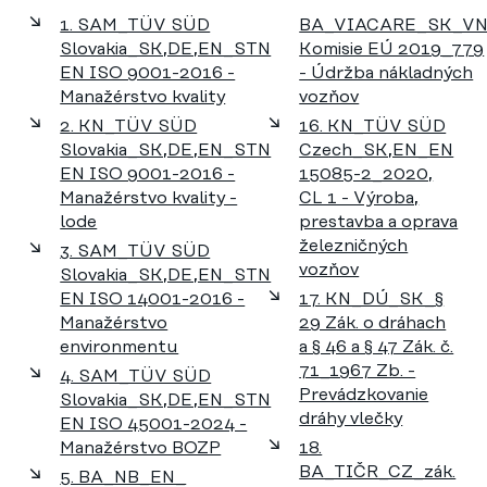
1. SAM_TÜV SÜD
BA_VIACARE_SK_V
Slovakia_SK,DE,EN_STN
Komisie EÚ 2019_779
EN ISO 9001-2016 -
- Údržba nákladných
Manažérstvo kvality
vozňov
2. KN_TÜV SÜD
16. KN_TÜV SÜD
Slovakia_SK,DE,EN_STN
Czech_SK,EN_EN
EN ISO 9001-2016 -
15085-2_2020,
Manažérstvo kvality -
CL 1 - Výroba,
lode
prestavba a oprava
železničných
3. SAM_TÜV SÜD
vozňov
Slovakia_SK,DE,EN_STN
EN ISO 14001-2016 -
17. KN_DÚ_SK_§
Manažérstvo
29 Zák. o dráhach
environmentu
a § 46 a § 47 Zák. č.
71_1967 Zb. -
4. SAM_TÜV SÜD
Prevádzkovanie
Slovakia_SK,DE,EN_STN
dráhy vlečky
EN ISO 45001-2024 -
Manažérstvo BOZP
18.
BA_TIČR_CZ_zák.
5. BA_NB_EN_