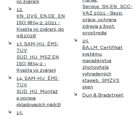
Manag.
vo zváraní
Service_SK,EN_SCC-
12.
VAZ 2021 - Bezp.
KN_DVS_EN,DE_EN
práce, ochrana
ISO 3834-2: 2021 -
zdravia a život.
Kvalita vo zváraní, do
prostredia
9.8.2028
25.
13. SAM-HU_ÉMI-
BA,LM_Certifikát
TÜV
systému
SÜD_HU_MSZ EN
manažérstva
ISO 3834-2 -
zhotoviteľa
Kvalita vo zváraní
vyhradených
14. SAM-HU_ÉMI-
stavieb_SMZVS
TÜV
sken
SÜD_HU_Montáź
Dun & Bradstreet
a oprava
skladovacích nádrží
15.