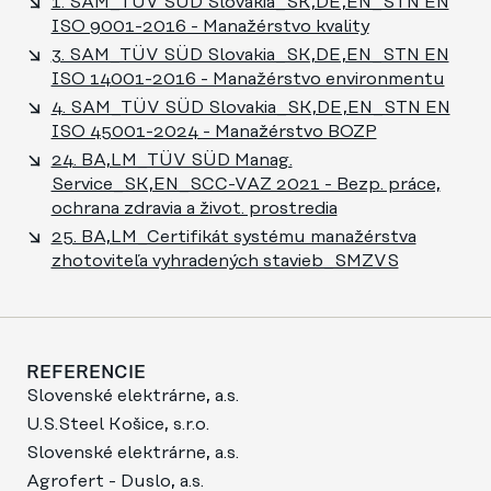
1. SAM_TÜV SÜD Slovakia_SK,DE,EN_STN EN
ISO 9001-2016 - Manažérstvo kvality
3. SAM_TÜV SÜD Slovakia_SK,DE,EN_STN EN
ISO 14001-2016 - Manažérstvo environmentu
4. SAM_TÜV SÜD Slovakia_SK,DE,EN_STN EN
ISO 45001-2024 - Manažérstvo BOZP
24. BA,LM_TÜV SÜD Manag.
Service_SK,EN_SCC-VAZ 2021 - Bezp. práce,
ochrana zdravia a život. prostredia
25. BA,LM_Certifikát systému manažérstva
zhotoviteľa vyhradených stavieb_SMZVS
REFERENCIE
Slovenské elektrárne, a.s.
U.S.Steel Košice, s.r.o.
Slovenské elektrárne, a.s.
Agrofert - Duslo, a.s.