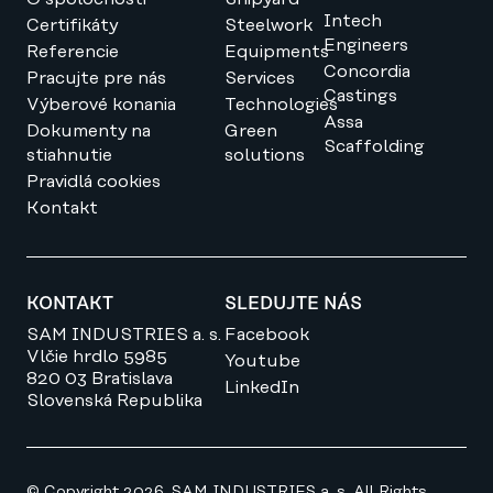
Intech
Certifikáty
Steelwork
Engineers
Referencie
Equipments
Concordia
Pracujte pre nás
Services
Castings
Výberové konania
Technologies
Assa
Dokumenty na
Green
Scaffolding
stiahnutie
solutions
Pravidlá cookies
Kontakt
KONTAKT
SLEDUJTE NÁS
SAM INDUSTRIES a. s.
Facebook
Vlčie hrdlo 5985
Youtube
820 03 Bratislava
LinkedIn
Slovenská Republika
© Copyright 2026. SAM INDUSTRIES a. s. All Rights