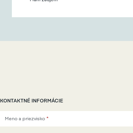
Spolupracujte
KONTAKTNÉ INFORMÁCIE
s nami
Meno a priezvisko
*