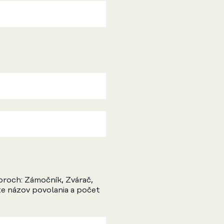
oroch: Zámočník, Zvárač,
te názov povolania a počet