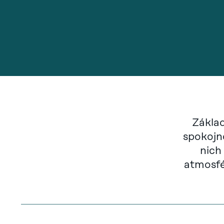
Zákla
spokojn
nich
atmosfé