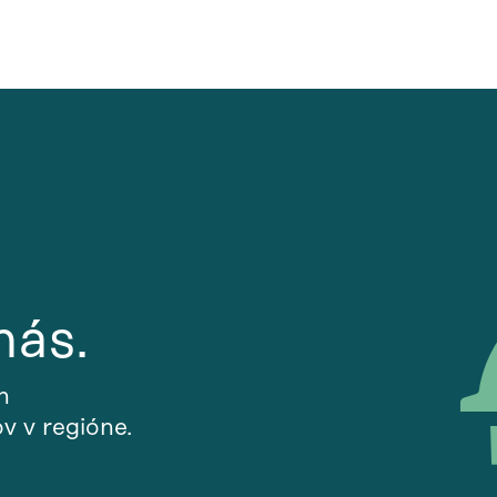
nás.
h
v v regióne.