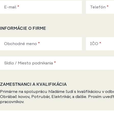
E-mail
*
Telefón
*
INFORMÁCIE O FIRME
Obchodné meno
*
IČO
*
Sídlo / Miesto podnikania
*
ZAMESTNANCI A KVALIFIKÁCIA
Primárne na spoluprácu hľadáme ľudí s kvalifikáciou v odb
Obrábač kovov, Potrubár, Elektrikár, a ďalšie. Prosím uveď
pracovníkov.