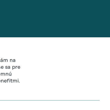
nám na
e sa pre
jemnú
nefitmi.