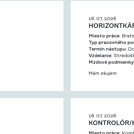
16. 07. 2026
HORIZONTKÁ
Miesto práce:
Brati
Typ pracovného po
Termín nástupu:
Do
Vzdelanie:
Stredošk
Mzdové podmienky
Mám záujem
16. 07. 2026
KONTROLÓR/K
Miesto práce:
Komá