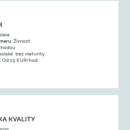
R
slava
meru:
Živnosť
hodou
olské bez maturity
:
Od 15 EUR/hod.
A KVALITY
rno