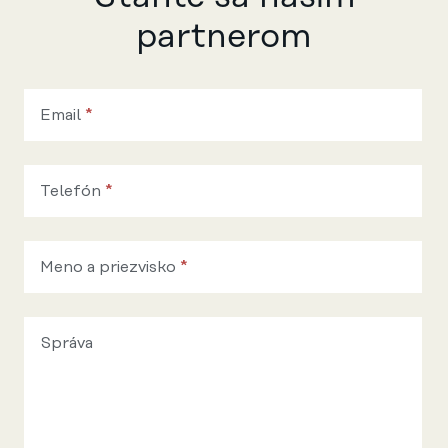
partnerom
Máte otázky
alebo
Email
*
potrebujete
poradiť?
Telefón
*
Meno a priezvisko
*
Správa