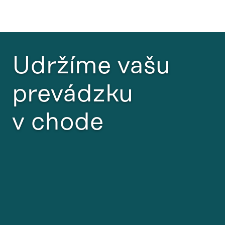
Udržíme vašu
prevádzku
v chode