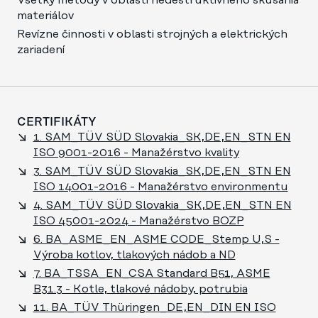
Všetky metódy v oblasti nedeštruktívneho skúšania
materiálov
Revízne činnosti v oblasti strojných a elektrických
zariadení
CERTIFIKÁTY
1. SAM_TÜV SÜD Slovakia_SK,DE,EN_STN EN
ISO 9001-2016 - Manažérstvo kvality
3. SAM_TÜV SÜD Slovakia_SK,DE,EN_STN EN
ISO 14001-2016 - Manažérstvo environmentu
4. SAM_TÜV SÜD Slovakia_SK,DE,EN_STN EN
ISO 45001-2024 - Manažérstvo BOZP
6. BA_ASME_EN_ASME CODE_Stemp U,S -
Výroba kotlov, tlakových nádob a ND
7. BA_TSSA_EN_CSA Standard B51, ASME
B31.3 - Kotle, tlakové nádoby, potrubia
11. BA_TÜV Thüringen_DE,EN_DIN EN ISO