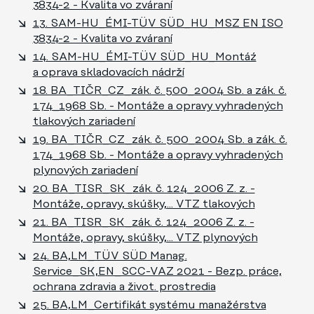
3834-2 - Kvalita vo zváraní
13. SAM-HU_ÉMI-TÜV SÜD_HU_MSZ EN ISO
3834-2 - Kvalita vo zváraní
14. SAM-HU_ÉMI-TÜV SÜD_HU_Montáź
a oprava skladovacích nádrží
18. BA_TIČR_CZ_zák. č. 500_2004 Sb. a zák. č.
174_1968 Sb. - Montáže a opravy vyhradených
tlakových zariadení
19. BA_TIČR_CZ_zák. č. 500_2004 Sb. a zák. č.
174_1968 Sb. - Montáže a opravy vyhradených
plynových zariadení
20. BA_TISR_SK_zák. č. 124_2006 Z. z. -
Montáže, opravy, skúšky,... VTZ tlakových
21. BA_TISR_SK_zák. č. 124_2006 Z. z. -
Montáže, opravy, skúšky,... VTZ plynových​
24. BA,LM_TÜV SÜD Manag.
Service_SK,EN_SCC-VAZ 2021 - Bezp. práce,
ochrana zdravia a život. prostredia
25. BA,LM_Certifikát systému manažérstva