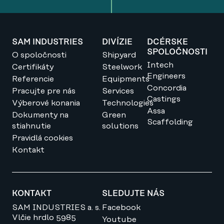
SAM INDUSTRIES
DIVÍZIE
DCÉRSKE
SPOLOČNOSTI
O spoločnosti
Shipyard
Intech
Certifikáty
Steelwork
Engineers
Referencie
Equipments
Concordia
Pracujte pre nás
Services
Castings
Výberové konania
Technologies
Assa
Dokumenty na
Green
Scaffolding
stiahnutie
solutions
Pravidlá cookies
Kontakt
KONTAKT
SLEDUJTE NÁS
SAM INDUSTRIES a. s.
Facebook
Vlčie hrdlo 5985
Youtube